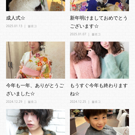
成人式☆
新年明けましておめでとう
ございます☆
2025.01.13
블로그
2025.01.07
블로그
今年も一年、ありがとうご
もうすぐ今年も終わります
ざいました☆
ね☆
2024.12.29
블로그
2024.12.25
블로그