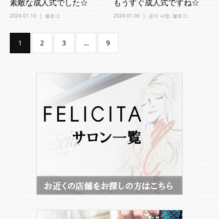
素敵な成人式でした☆
もうすぐ成人式ですね☆
2024.01.10
블로그
2024.01.06
공지 사항
,
블로그
1
2
3
…
9