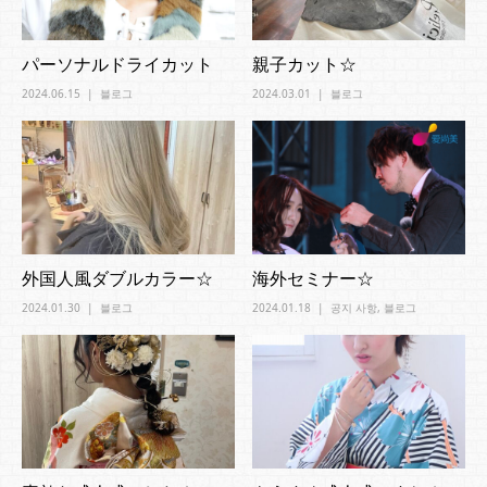
パーソナルドライカット
親子カット☆
2024.06.15
블로그
2024.03.01
블로그
外国人風ダブルカラー☆
海外セミナー☆
2024.01.30
블로그
2024.01.18
공지 사항
,
블로그